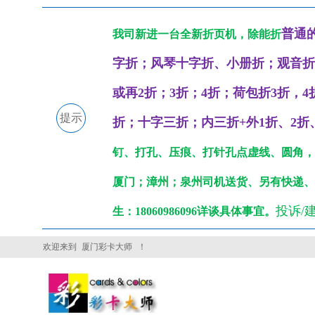
普通
我司新进一台全新折页机，除能折
字折；
风琴十字折、
小册折；观音折
或再2折；3折；4折；荷包折3折，
提示
折；十字三折；内三折+外1折、2折、3
钉、打孔、压痕、打针孔点虚线、圆角，
厦门；漳州；泉州司机送货、另有快递、货
投诉/建
生：18060986096详谈具体事宜。
欢迎来到
厦门彩卡大师
！